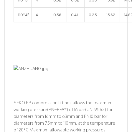
110*3″
4
0.52
0.32
0.53
15.62
14.9
110*4″
4
0.56
0.41
0.35
15.62
14.9
SEKO PP compression fittings allows the maximum
working pressure(PN~PFA*) of 16 bar(UNI 9562) for
diameters from 16mm to 63mm and PN10 bar for
diameters from 75mm to 110mm, at the temperature
of 20°C.Maximum allowable working pressures