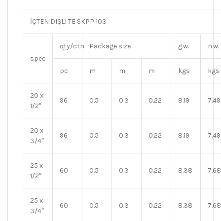
İÇTEN DIŞLI TE SKPP 103
qty/ctn
Package size
g.w.
n.w.
spec
pc
m
m
m
kgs
kgs
20 x
96
0.5
0.3
0.22
8.19
7.49
1/2″
20 x
96
0.5
0.3
0.22
8.19
7.49
3/4″
25 x
60
0.5
0.3
0.22
8.38
7.68
1/2″
25 x
60
0.5
0.3
0.22
8.38
7.68
3/4″