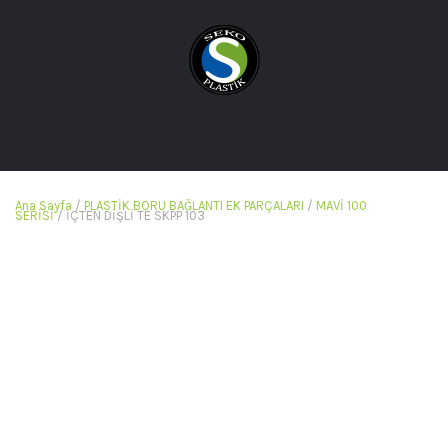
Ana Sayfa
/
PLASTİK BORU BAĞLANTI EK PARÇALARI
/
MAVİ 100
SERİSİ
/ İÇTEN DİŞLİ TE SKPP 103