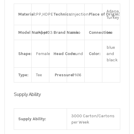
Adana,
Material:
PP,HDPE
Technics:
Injection
Place of Origin:
Turkey
Model Number:
skpp103
Brand Name:
seko
Connection:
tee
blue
Shape:
Female
Head Code:
round
Color:
and
black
Type:
Tee
Pressure:
PN16
Supply Ability
3000 Carton/Cartons
Supply Ability:
per Week